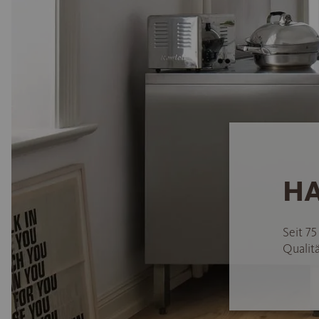
HA
Seit 7
Qualitä