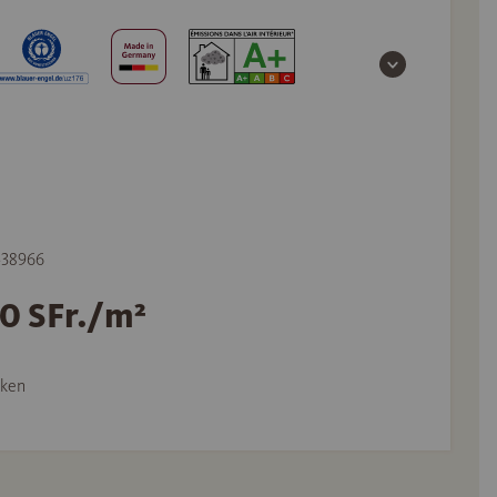
 538966
90 SFr./m²
ken