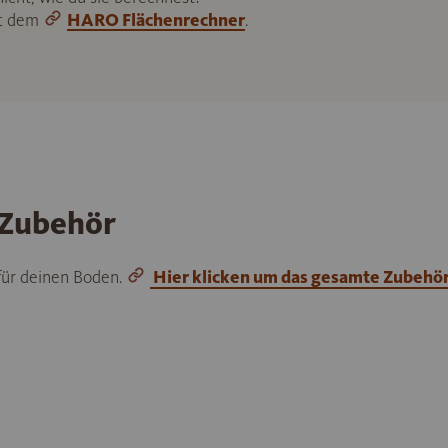
it dem
HARO Flächenrechner
.
 Zubehör
 für deinen Boden.
Hier klicken um das gesamte Zubehö