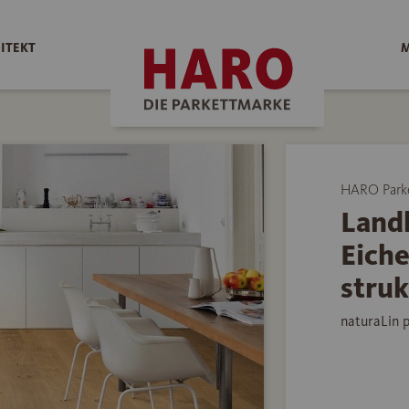
ITEKT
M
HARO Park
Land
Eiche
struk
naturaLin 