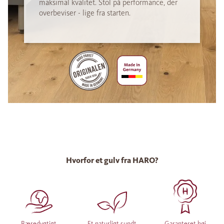
maksimal kvalitet. Stol på performance, der
overbeviser - lige fra starten.
Hvorfor et gulv fra HARO?
Bæredygtigt
Et naturligt sundt
Garanteret høj