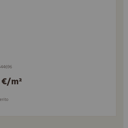
 544696
7 €/m²
erito