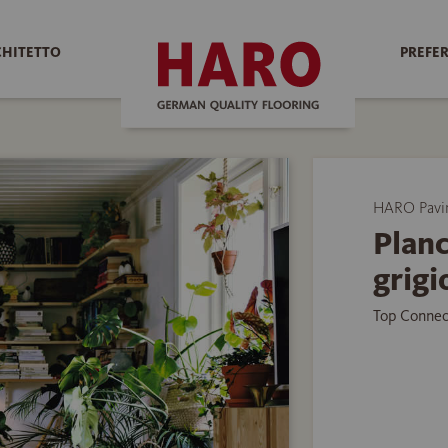
CHITETTO
PREFER
HARO Pavim
Planc
grigi
Top Connec