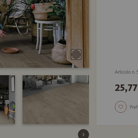
Articolo n.
25,7
Pref