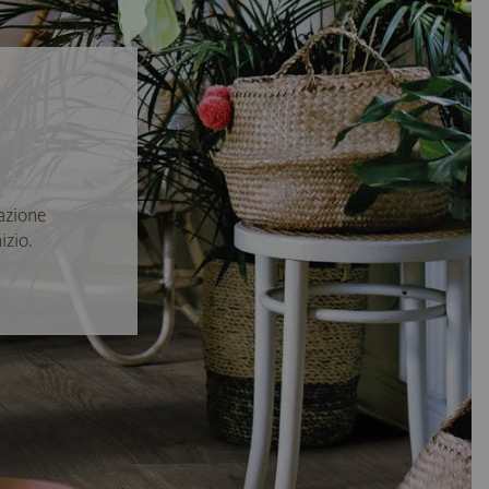
azione
izio.