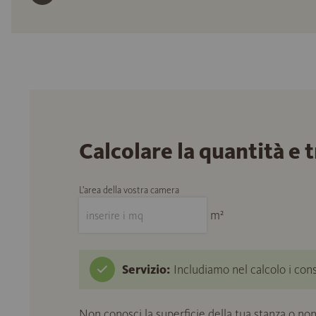
Calcolare la quantità e 
L'area della vostra camera
m²
Servizio:
Includiamo nel calcolo i cons
Non conosci la superficie della tua stanza o non