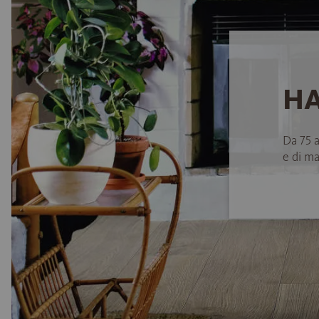
HA
Da 75 
e di ma