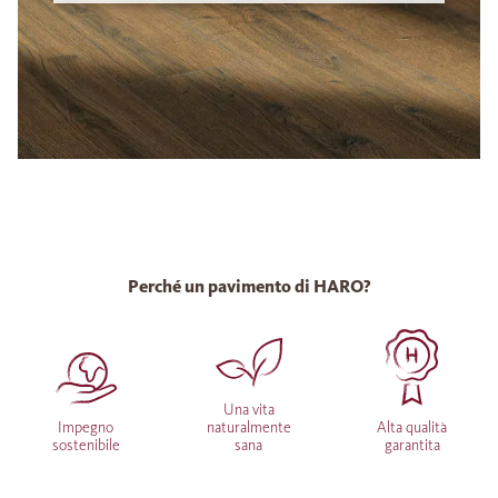
Perché un pavimento di HARO?
Una vita
Impegno
naturalmente
Alta qualità
sostenibile
sana
garantita