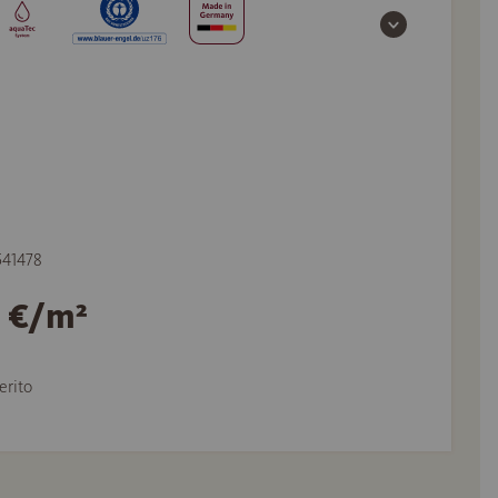
 541478
2 €/m²
erito