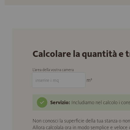
Calcolare la quantità e 
L'area della vostra camera
m²
Servizio:
Includiamo nel calcolo i cons
Non conosci la superficie della tua stanza o non
Allora calcolala ora in modo semplice e veloce