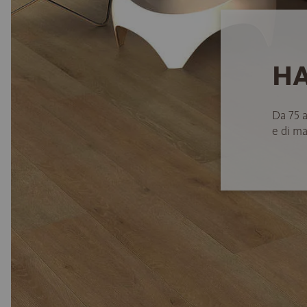
HA
Da 75 
e di ma