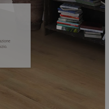
azione
izio.