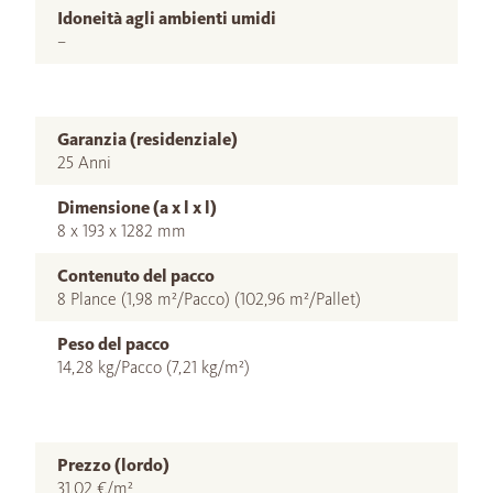
Idoneità agli ambienti umidi
–
Garanzia (residenziale)
25 Anni
Dimensione (a x l x l)
8 x 193 x 1282 mm
Contenuto del pacco
8 Plance (1,98 m²/Pacco) (102,96 m²/Pallet)
Peso del pacco
14,28 kg/Pacco (7,21 kg/m²)
Prezzo (lordo)
31,02 €/m²