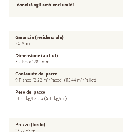
Idoneità agli ambienti umidi
–
Garanzia (residenziale)
20 Anni
Dimensione (a x l x l)
7 x 193 x 1282 mm
Contenuto del pacco
9 Plance (2,22 m²/Pacco) (115,44 m²/Pallet)
Peso del pacco
14,23 kg/Pacco (6,41 kg/m²)
Prezzo (lordo)
25,77 €/m²