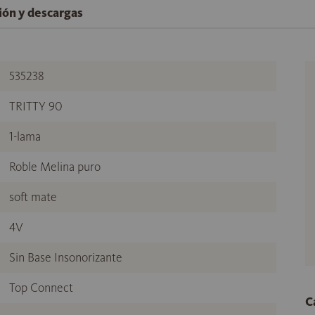
ción y descargas
535238
TRITTY 90
1-lama
Roble Melina puro
soft mate
4V
Sin Base Insonorizante
Top Connect
C