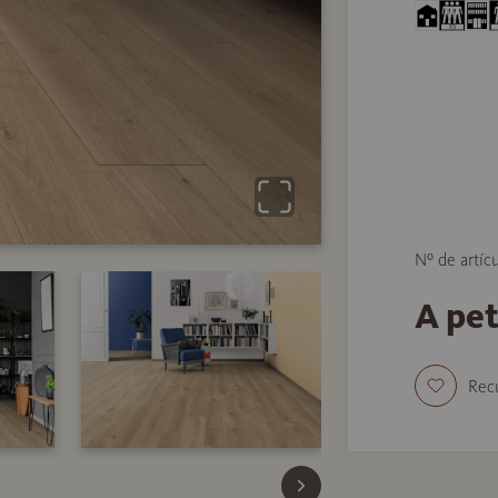
Nº de artíc
A pe
Rec