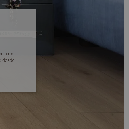
ncia en
e desde