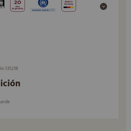
ulo 535238
tición
uerde