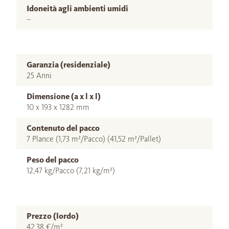
Idoneità agli ambienti umidi
–
Garanzia (residenziale)
25 Anni
Dimensione (a x l x l)
10 x 193 x 1282 mm
Contenuto del pacco
7 Plance (1,73 m²/Pacco) (41,52 m²/Pallet)
Peso del pacco
12,47 kg/Pacco (7,21 kg/m²)
Prezzo (lordo)
42,38 €/m²