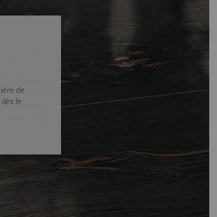
ière de
 dès le