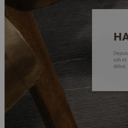
HA
Depuis
sols et
début.