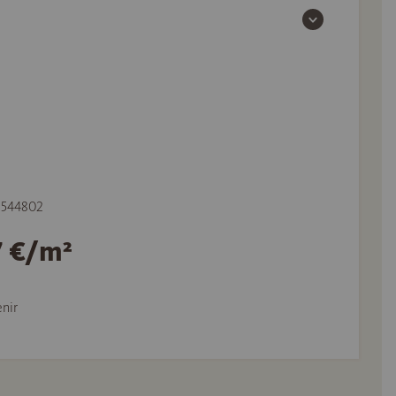
e 544802
7 €/m²
nir