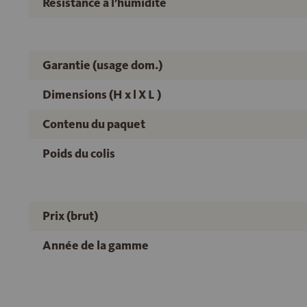
Résistance à l’humidité
Garantie (usage dom.)
Dimensions (H x l X L )
Contenu du paquet
Poids du colis
Prix (brut)
Année de la gamme