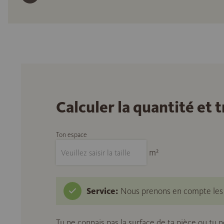
Calculer la quantité et
Ton espace
m²
Service:
Nous prenons en compte les c
Tu ne connais pas la surface de ta pièce ou tu 