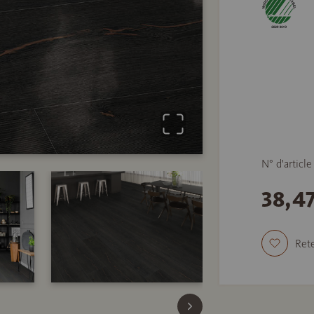
N° d'articl
38,4
Rete