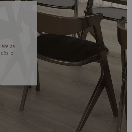
ière de
 dès le