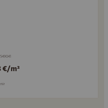
e 549041
8 €/m²
nir