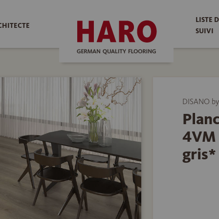
LISTE 
CHITECTE
SUIVI
DISANO by
Planc
4VM 
gris*