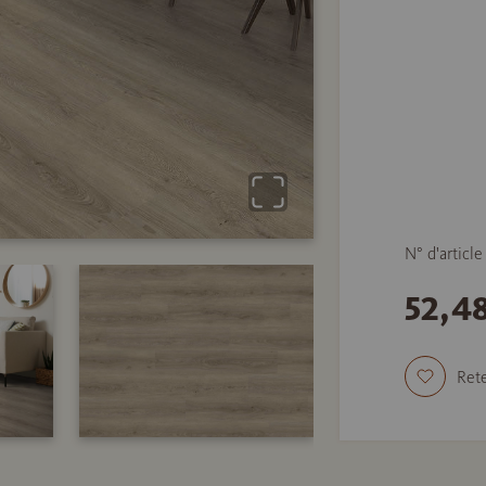
N° d'articl
52,4
Rete