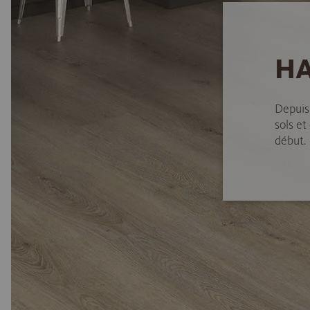
HA
Depuis
sols et
début.