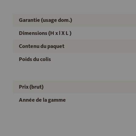
Garantie (usage dom.)
Dimensions (H x l X L )
Contenu du paquet
Poids du colis
Prix (brut)
Année de la gamme