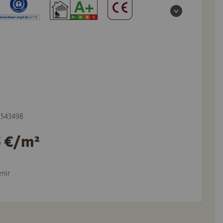
e 543498
5 €/m²
nir