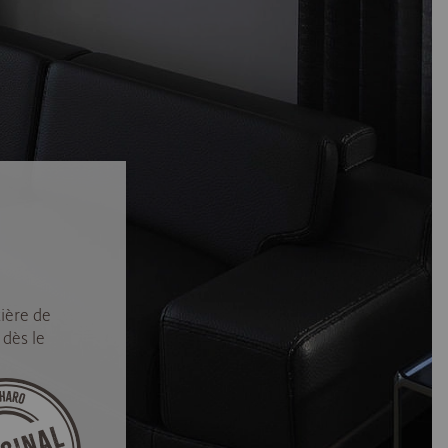
ière de
 dès le