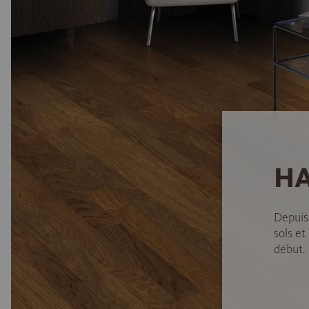
HA
Depuis
sols et
début.