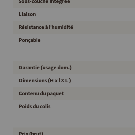
Sous-couche intégrée
Liaison
Résistance à l’humidité
Ponçable
Garantie (usage dom.)
Dimensions (H x l X L )
Contenu du paquet
Poids du colis
Prix (brut)