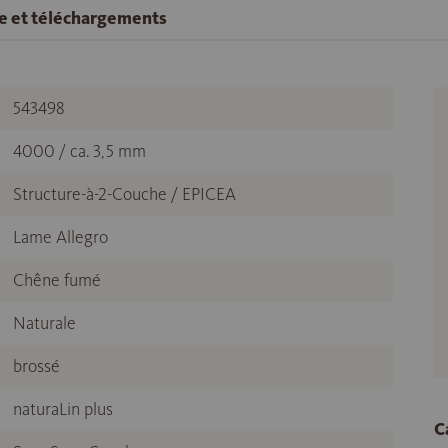
se et téléchargements
543498
4000 / ca. 3,5 mm
Structure-à-2-Couche / EPICEA
Lame Allegro
Chêne fumé
Naturale
brossé
naturaLin plus
C