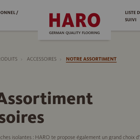
IONNEL /
LISTE 
SUIVI
RODUITS
ACCESSOIRES
NOTRE ASSORTIMENT
ssortiment
soires
ches isolantes : HARO te propose également un grand choix d'a