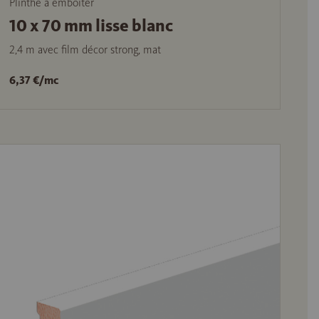
Plinthe à emboîter
10 x 70 mm lisse blanc
2,4 m avec film décor strong, mat
6,37 €/mc