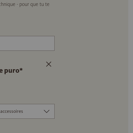
echnique - pour que tu te
Numéro d'article ou nom du produit 
e puro*
accessoires