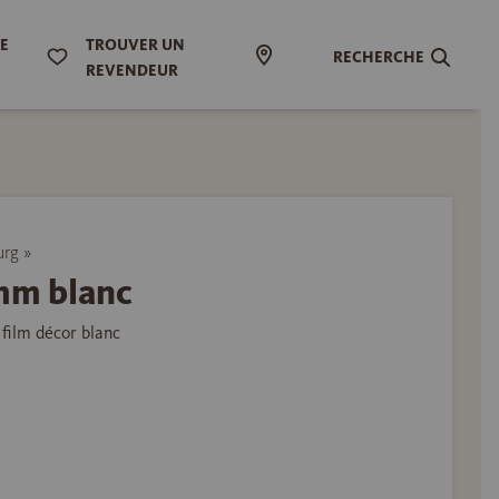
DE
TROUVER UN
RECHERCHE
REVENDEUR
urg »
 mm blanc
film décor blanc