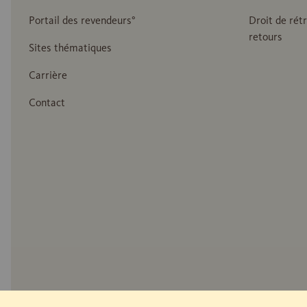
Portail des revendeurs°
Droit de rét
retours
Sites thématiques
Carrière
Contact