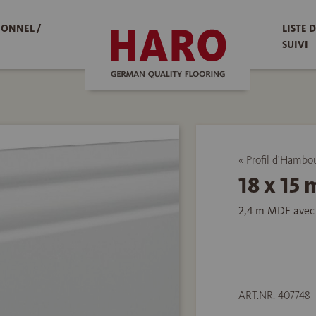
IONNEL /
LISTE 
SUIVI
« Profil d'Hambo
18 x 15
2,4 m MDF avec 
ART.NR. 407748