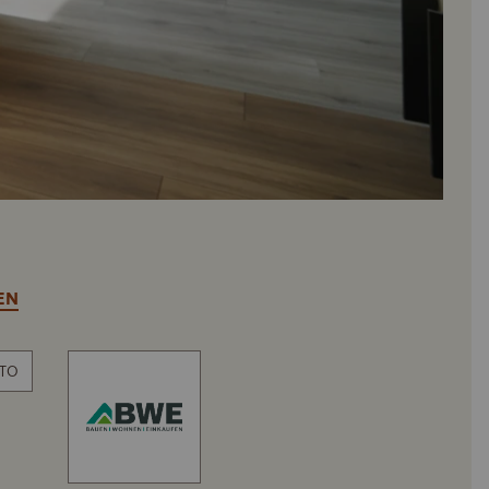
EN
ITO