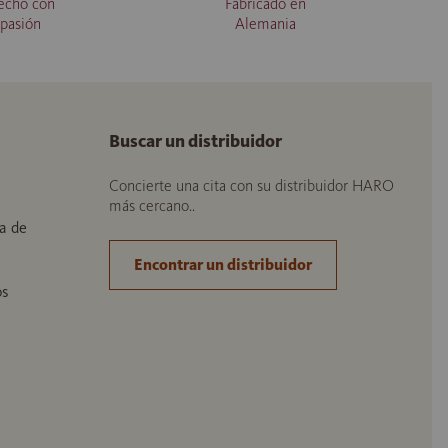
echo con
Fabricado en
pasión
Alemania
Buscar un distribuidor
Concierte una cita con su distribuidor HARO
más cercano..
a de
Encontrar un distribuidor
os