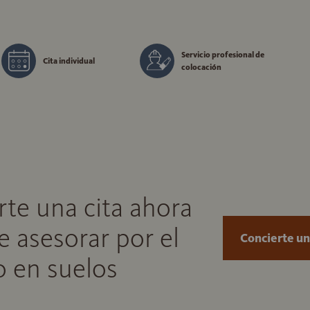
Servicio profesional de
Cita individual
colocación
rte una cita ahora
e asesorar por el
Concierte un
o en suelos