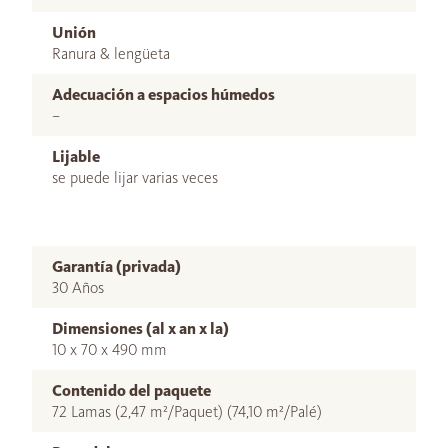
Unión
Ranura & lengüeta
Adecuación a espacios húmedos
–
Lijable
se puede lijar varias veces
Garantía (privada)
30 Años
Dimensiones (al x an x la)
10 x 70 x 490 mm
Contenido del paquete
72 Lamas (2,47 m²/Paquet) (74,10 m²/Palé)