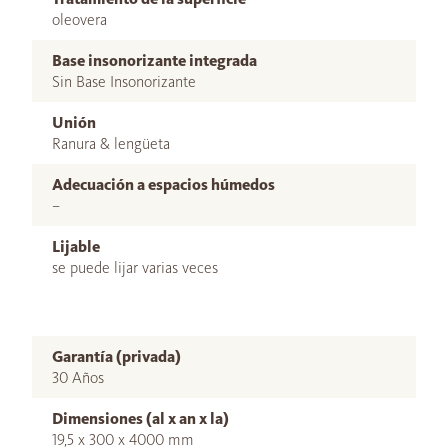
oleovera
Base insonorizante integrada
Sin Base Insonorizante
Unión
Ranura & lengüeta
Adecuación a espacios húmedos
–
Lijable
se puede lijar varias veces
Garantía (privada)
30 Años
Dimensiones (al x an x la)
19,5 x 300 x 4000 mm