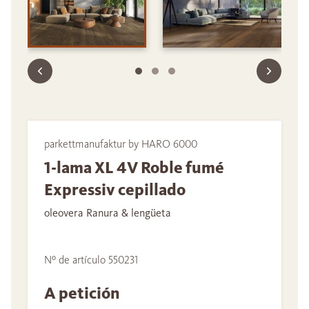
parkettmanufaktur by HARO 6000
1-lama XL 4V Roble fumé
Expressiv cepillado
oleovera Ranura & lengüeta
Nº de artículo 550231
A petición