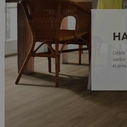
HA
Desde 
suelos
el princ