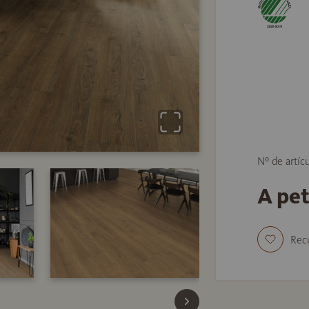
Nº de artíc
A pe
Rec