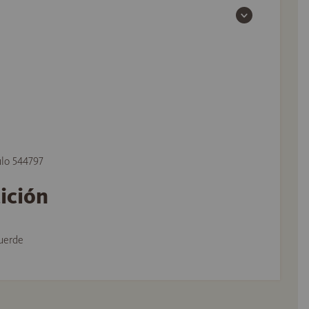
ulo 544797
tición
uerde