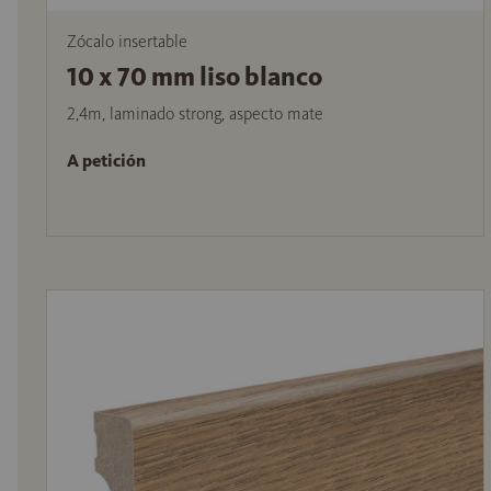
Zócalo insertable
10 x 70 mm liso blanco
2,4m, laminado strong, aspecto mate
A petición