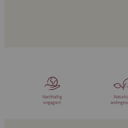
Nachhaltig
Natürli
engagiert
wohnges