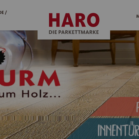
E /
M