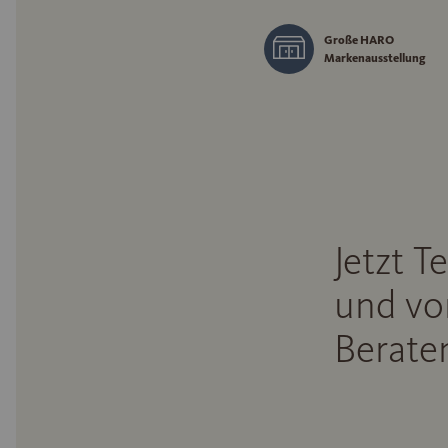
Große HARO
Markenausstellung
Jetzt T
und vo
Beraten