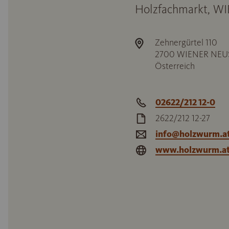
Holzfachmarkt, 
Zehnergürtel 110
2700
WIENER NEU
Österreich
02622/212 12-0
2622/212 12-27
info@holzwurm.a
www.holzwurm.a