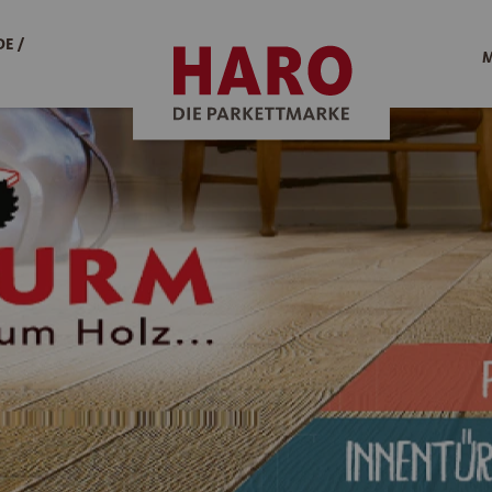
E /
M