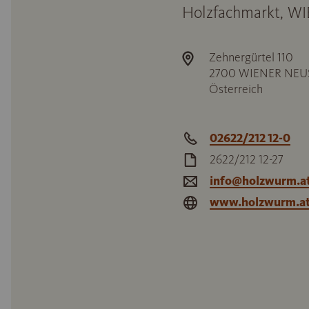
Holzfachmarkt, 
Zehnergürtel 110
2700
WIENER NEU
Österreich
02622/212 12-0
2622/212 12-27
info@holzwurm.a
www.holzwurm.a