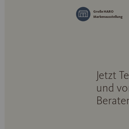
Große HARO
Markenausstellung
Jetzt T
und vo
Beraten