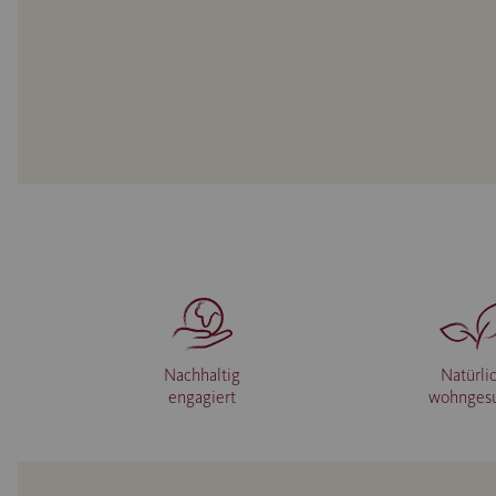
Nachhaltig
Natürli
engagiert
wohnges