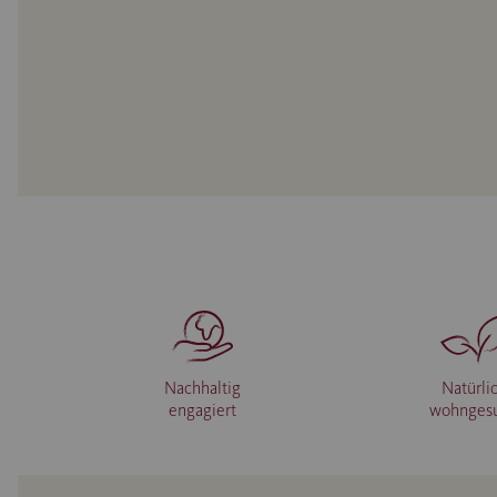
Nachhaltig
Natürli
engagiert
wohnges