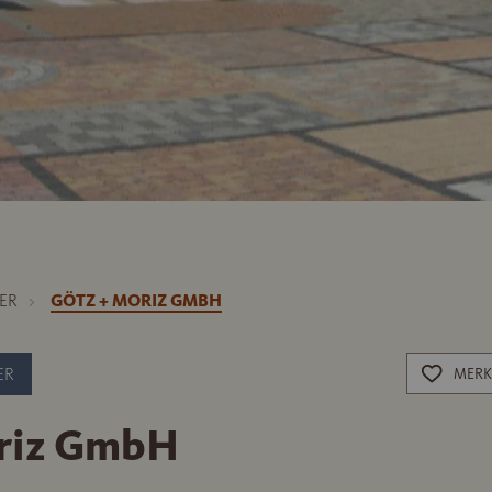
ER
GÖTZ + MORIZ GMBH
ER
MERK
riz GmbH