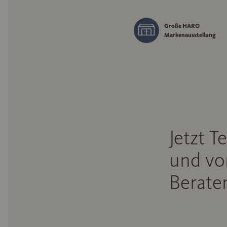
Große HARO
Markenausstellung
Jetzt T
und vo
Beraten