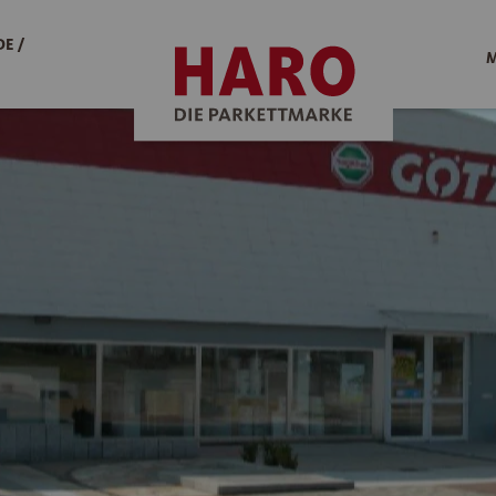
E /
M