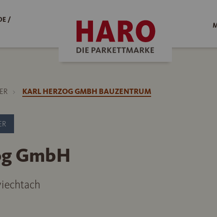
E /
M
ER
KARL HERZOG GMBH BAUZENTRUM
ER
zog GmbH
iechtach