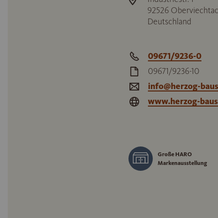
92526
Oberviechta
Deutschland
09671/9236-0
09671/9236-10
info@herzog-baus
www.herzog-baus
Große HARO
Markenausstellung