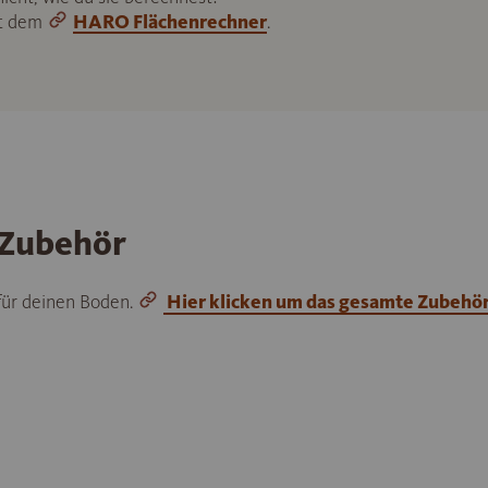
it dem
HARO Flächenrechner
.
 Zubehör
 für deinen Boden.
Hier klicken um das gesamte Zubehö