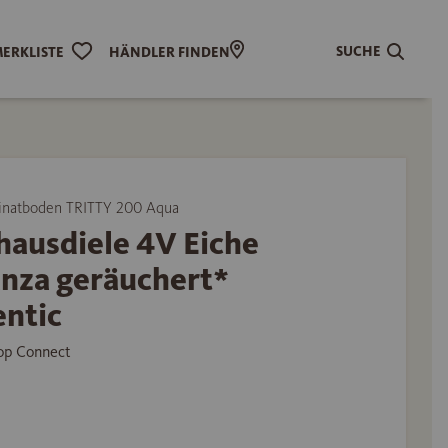
SUCHE
ERKLISTE
HÄNDLER FINDEN
natboden TRITTY 200 Aqua
hausdiele 4V Eiche
anza geräuchert*
entic
Top Connect