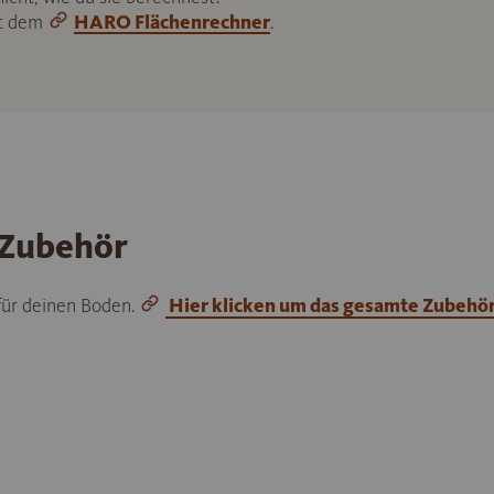
it dem
HARO Flächenrechner
.
 Zubehör
 für deinen Boden.
Hier klicken um das gesamte Zubehö