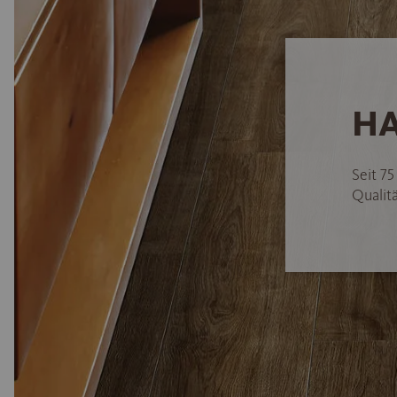
HA
Seit 7
Qualitä