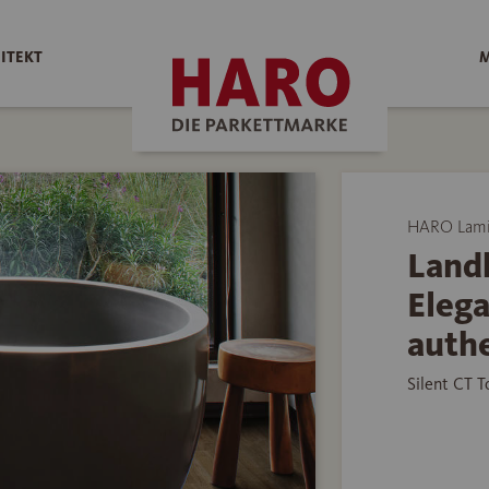
ITEKT
M
HARO Lami
Land
Eleg
auth
Silent CT 