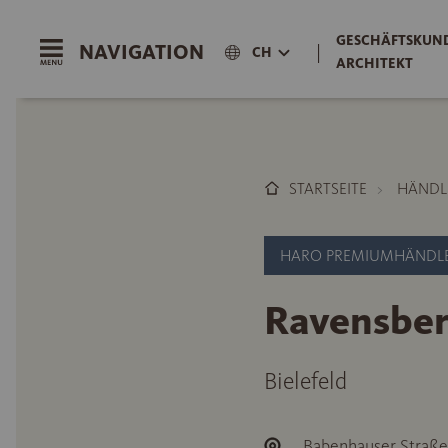
GESCHÄFTSKUND
NAVIGATION
|
CH
ARCHITEKT
STARTSEITE
HÄNDL
HARO PREMIUMHÄNDL
Ravensber
Bielefeld
Babenhauser Straße