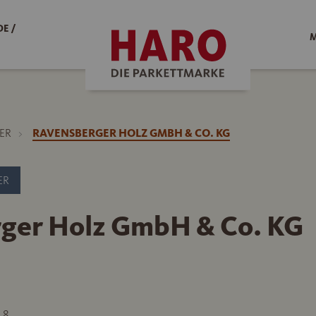
E /
M
ER
RAVENSBERGER HOLZ GMBH & CO. KG
ER
ger Holz GmbH & Co. KG
 8