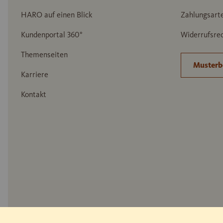
HARO auf einen Blick
Zahlungsart
Kundenportal 360°
Widerrufsrec
Themenseiten
Musterb
Karriere
Kontakt