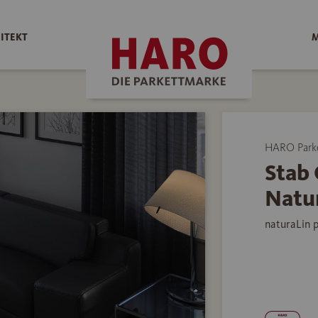
ITEKT
M
HARO Park
Stab 
Natur
naturaLin 