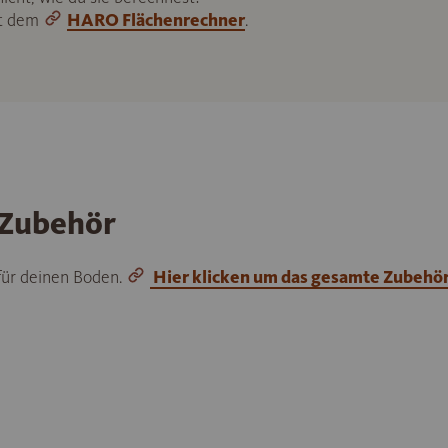
it dem
HARO Flächenrechner
.
 Zubehör
 für deinen Boden.
Hier klicken um das gesamte Zubehö