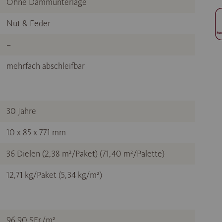
Ohne Dämmunterlage
Nut & Feder
–
mehrfach abschleifbar
30 Jahre
10 x 85 x 771 mm
36 Dielen (2,38 m²/Paket) (71,40 m²/Palette)
12,71 kg/Paket (5,34 kg/m²)
96,90 SFr./m²