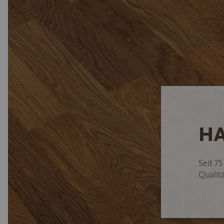
HA
Seit 7
Qualitä