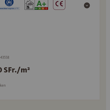
 543558
0 SFr./m²
ken