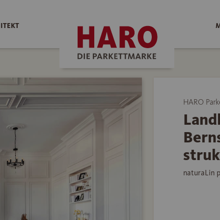
ITEKT
M
HARO Park
Land
Bern
struk
naturaLin 