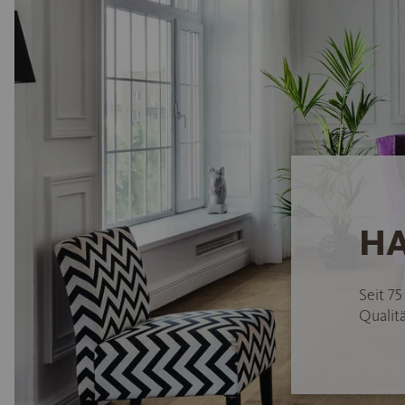
HA
Seit 7
Qualitä