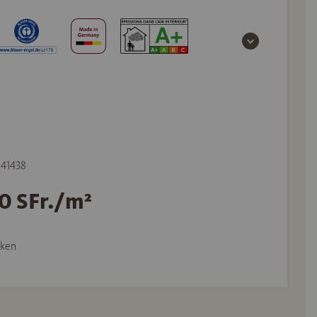
541438
90 SFr./m²
ken