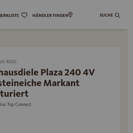
SUCHE
ERKLISTE
HÄNDLER FINDEN
ett 4000
hausdiele Plaza 240 4V
steineiche Markant
turiert
plus Top Connect