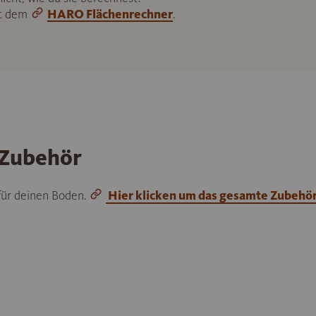
it dem
HARO Flächenrechner
.
 Zubehör
 für deinen Boden.
Hier klicken um das gesamte Zubehö