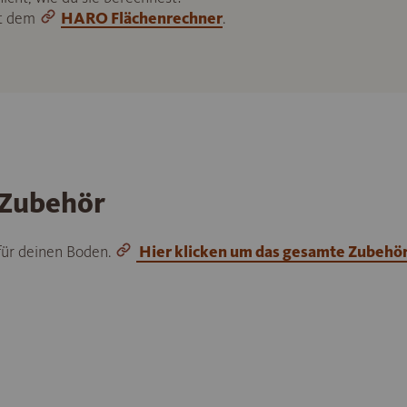
it dem
HARO Flächenrechner
.
 Zubehör
 für deinen Boden.
Hier klicken um das gesamte Zubehö