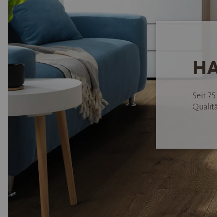
HA
Seit 7
Qualitä