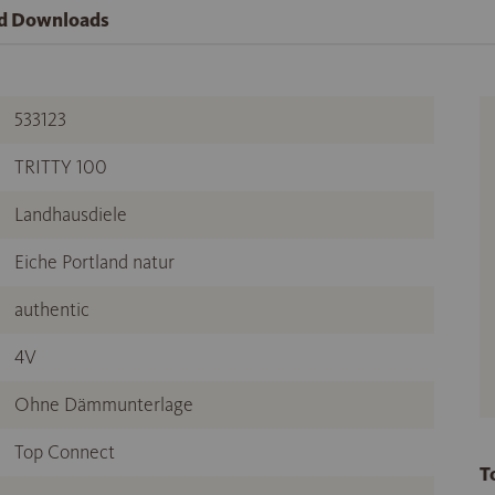
nd Downloads
533123
TRITTY 100
Landhausdiele
Eiche Portland natur
authentic
4V
Ohne Dämmunterlage
Top Connect
T