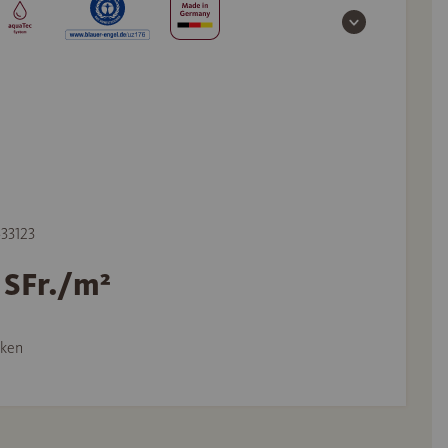
533123
 SFr./m²
ken