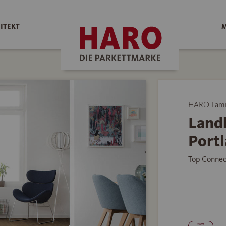
ITEKT
M
HARO Lami
Land
Portl
Top Connec