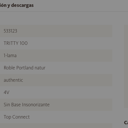
ción y descargas
533123
TRITTY 100
1-lama
Roble Portland natur
authentic
4V
Sin Base Insonorizante
Top Connect
C