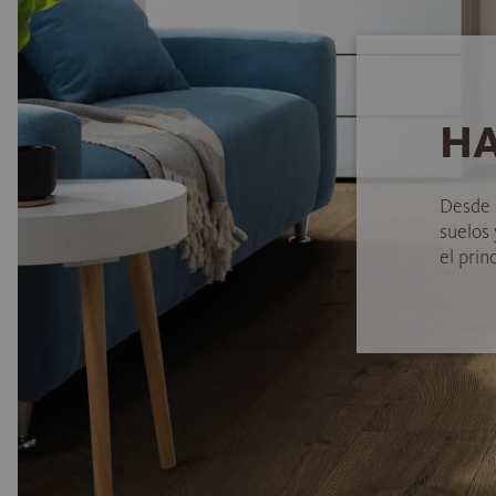
HA
Desde 
suelos
el princ