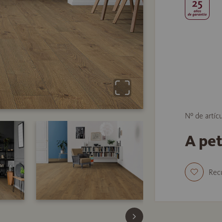
Nº de artíc
A pe
Rec