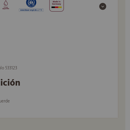
ulo 533123
tición
uerde