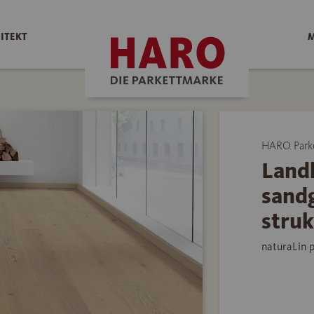
ITEKT
M
HARO Park
Land
sand
struk
naturaLin 