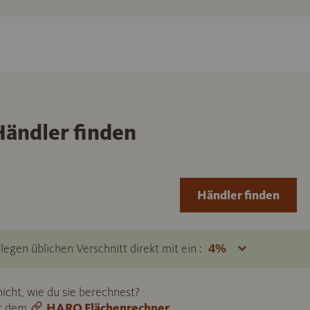
ändler finden
Händler finden
legen üblichen Verschnitt direkt mit ein :
icht, wie du sie berechnest?
it dem
HARO Flächenrechner
.