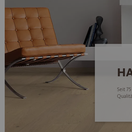
HA
Seit 7
Qualitä