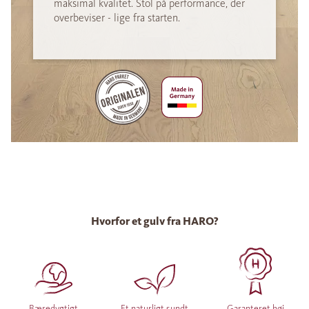
maksimal kvalitet. Stol på performance, der
overbeviser - lige fra starten.
Hvorfor et gulv fra HARO?
Bæredygtigt
Et naturligt sundt
Garanteret høj