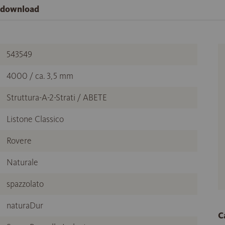
e download
543549
4000 / ca. 3,5 mm
Struttura-A-2-Strati / ABETE
Listone Classico
Rovere
Naturale
spazzolato
naturaDur
C