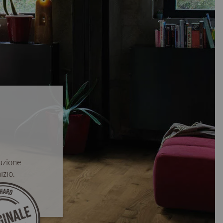
azione
izio.