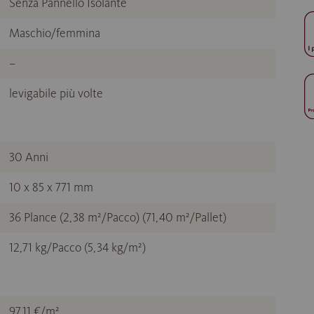
Senza Pannello Isolante
Maschio/femmina
–
levigabile più volte
30 Anni
10 x 85 x 771 mm
36 Plance (2,38 m²/Pacco) (71,40 m²/Pallet)
12,71 kg/Pacco (5,34 kg/m²)
97,11 €/m²