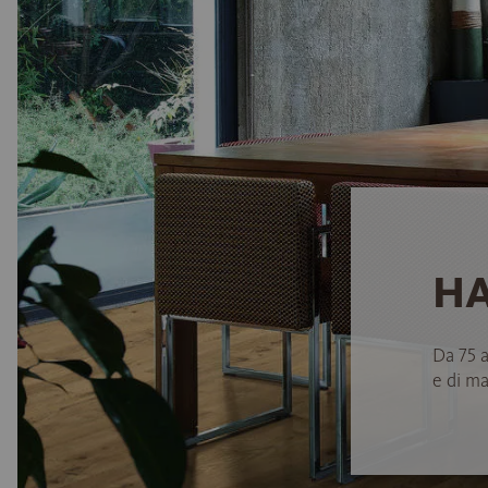
HA
Da 75 
e di ma