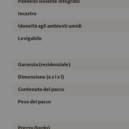
Pannello isolante integrato
Incastro
Idoneità agli ambienti umidi
Levigabile
Garanzia (residenziale)
Dimensione (a x l x l)
Contenuto del pacco
Peso del pacco
Prezzo (lordo)