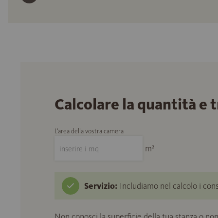
Calcolare la quantità e 
L'area della vostra camera
m²
Servizio:
Includiamo nel calcolo i cons
Non conosci la superficie della tua stanza o non