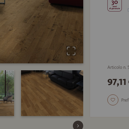
Articolo n.
97,1
Pref