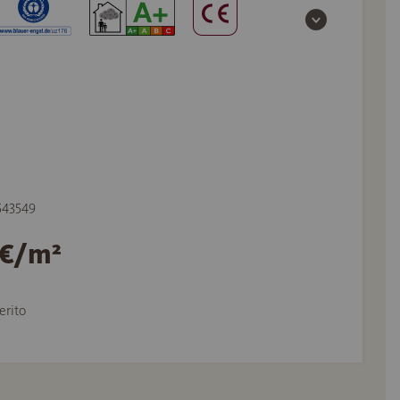
 543549
1 €/m²
erito