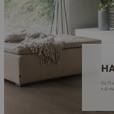
HA
Da 75 
e di ma