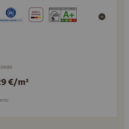
 539089
29 €/m²
erito