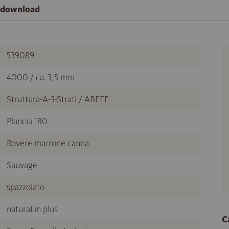
e download
539089
4000 / ca. 3,5 mm
Struttura-A-3-Strati / ABETE
Plancia 180
Rovere marrone canna
Sauvage
spazzolato
naturaLin plus
C