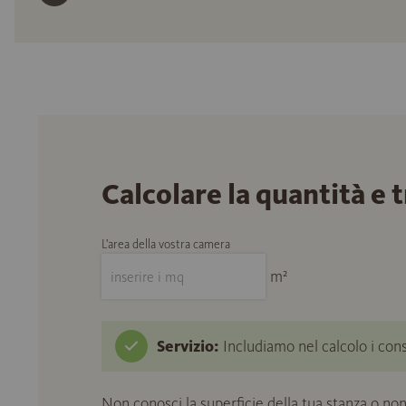
Calcolare la quantità e 
L'area della vostra camera
m²
Servizio:
Includiamo nel calcolo i cons
Non conosci la superficie della tua stanza o non