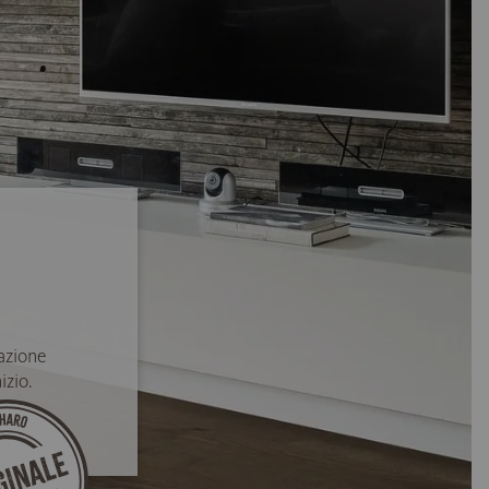
azione
izio.