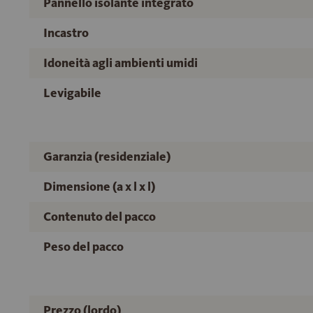
Pannello isolante integrato
Incastro
Idoneità agli ambienti umidi
Levigabile
Garanzia (residenziale)
Dimensione (a x l x l)
Contenuto del pacco
Peso del pacco
Prezzo (lordo)