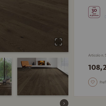
Articolo n.
108,
Pref