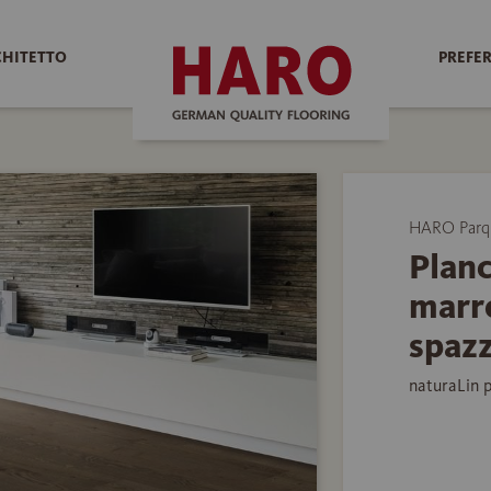
CHITETTO
PREFER
HARO Parq
Planc
marr
spaz
naturaLin 