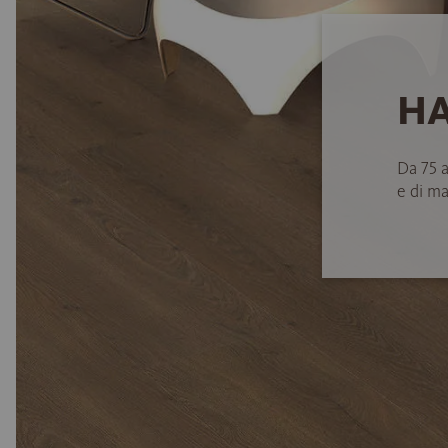
HA
Da 75 
e di ma