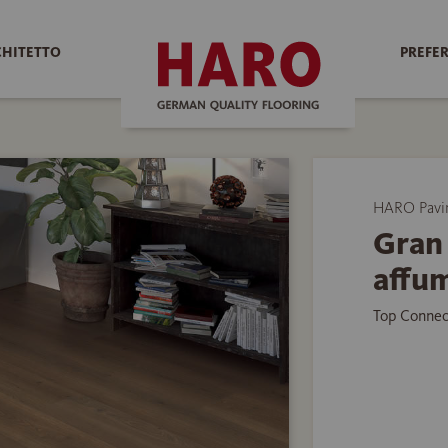
CHITETTO
PREFER
HARO Pavim
Gran 
affum
Top Connec