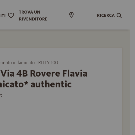
TROVA UN
RICERCA
ITI
RIVENDITORE
ento in laminato TRITTY 100
Via 4B Rovere Flavia
icato* authentic
t