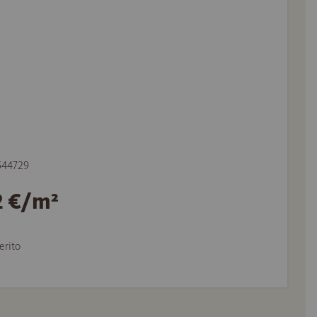
 544729
2 €/m²
erito