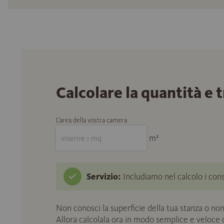
Calcolare la quantità e 
L'area della vostra camera
m²
Servizio:
Includiamo nel calcolo i cons
Non conosci la superficie della tua stanza o non
Allora calcolala ora in modo semplice e veloce