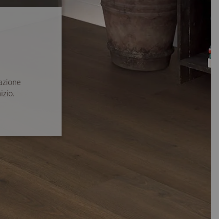
azione
izio.