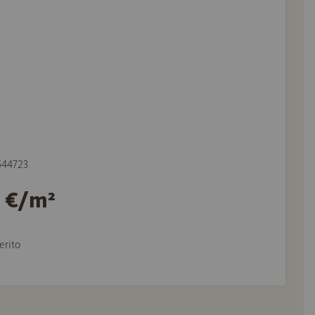
 544723
2 €/m²
erito