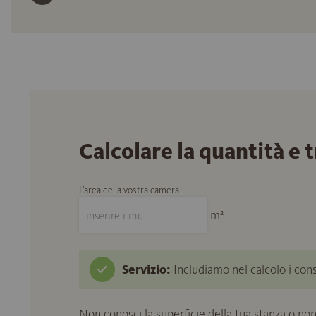
Calcolare la quantità e 
L'area della vostra camera
m²
Servizio:
Includiamo nel calcolo i cons
Non conosci la superficie della tua stanza o non