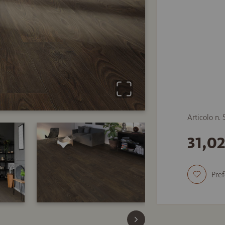
Articolo n.
31,0
Pref