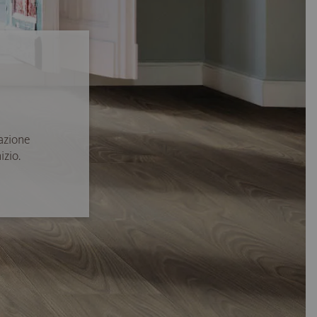
azione
izio.