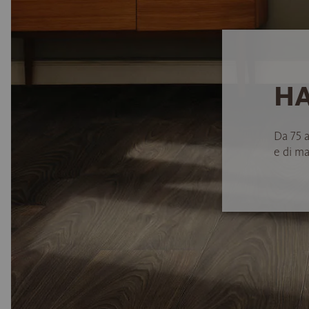
HA
Da 75 
e di ma