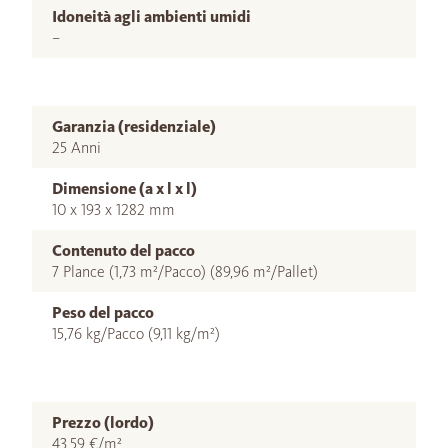
Idoneità agli ambienti umidi
–
Garanzia (residenziale)
25 Anni
Dimensione (a x l x l)
10 x 193 x 1282 mm
Contenuto del pacco
7 Plance (1,73 m²/Pacco) (89,96 m²/Pallet)
Peso del pacco
15,76 kg/Pacco (9,11 kg/m²)
Prezzo (lordo)
43,59 €/m²