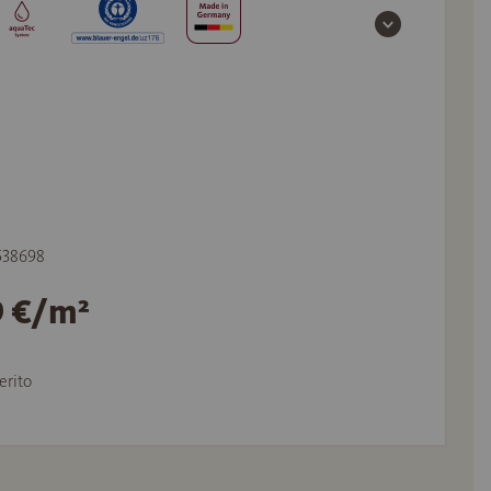
 538698
9 €/m²
erito