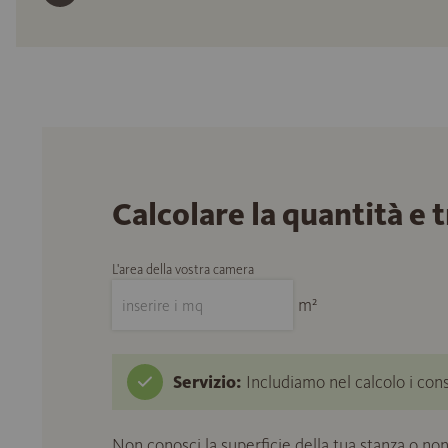
Calcolare la quantità e 
L'area della vostra camera
m²
Servizio:
Includiamo nel calcolo i cons
Non conosci la superficie della tua stanza o non