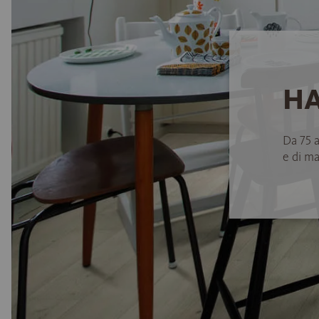
HA
Da 75 
e di ma