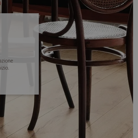
azione
izio.