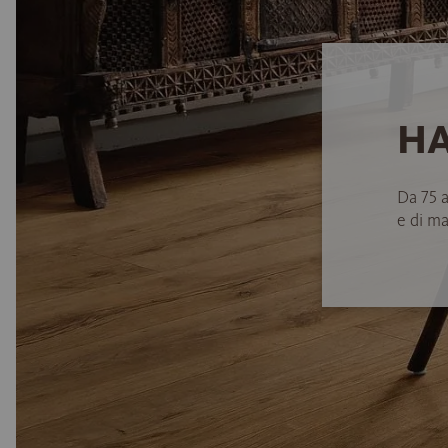
HA
Da 75 
e di ma