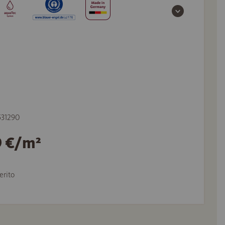
 531290
9 €/m²
erito