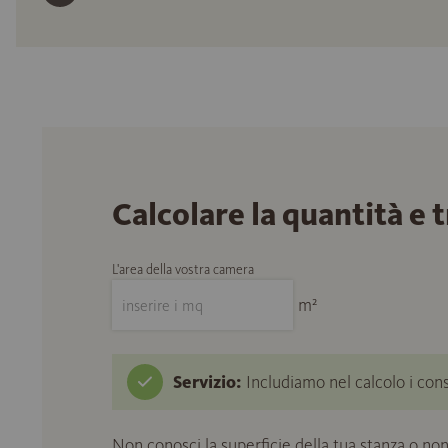
Calcolare la quantità e 
L'area della vostra camera
m²
Servizio:
Includiamo nel calcolo i cons
Non conosci la superficie della tua stanza o non