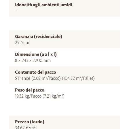
Idoneità agli ambienti umidi
–
Garanzia (residenziale)
25 Anni
Dimensione (a x l x l)
8 x 243 x 2200 mm
Contenuto del pacco
5 Plance (2,68 m²/Pacco) (104,52 m²/Pallet)
Peso del pacco
19,32 kg/Pacco (7,21 kg/m²)
Prezzo (lordo)
34,62 €/m²