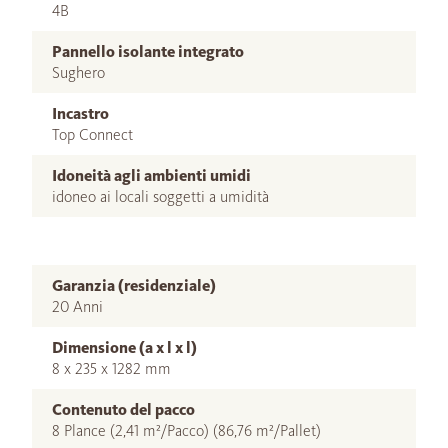
4B
Pannello isolante integrato
Sughero
Incastro
Top Connect
Idoneità agli ambienti umidi
idoneo ai locali soggetti a umidità
Garanzia (residenziale)
20 Anni
Dimensione (a x l x l)
8 x 235 x 1282 mm
Contenuto del pacco
8 Plance (2,41 m²/Pacco) (86,76 m²/Pallet)