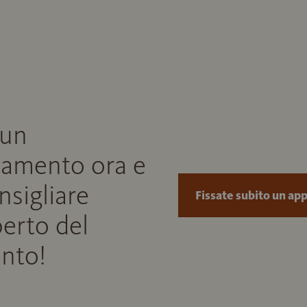
 un
amento ora e
onsigliare
Fissate subito un a
perto del
nto!