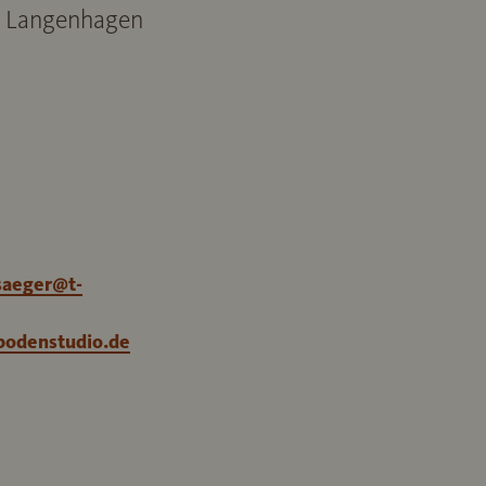
, Langenhagen
saeger@t-
bodenstudio.de