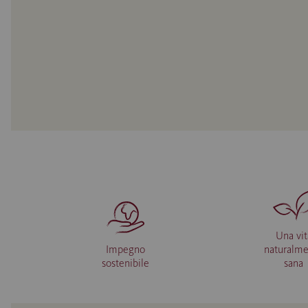
Una vit
Impegno
naturalm
sostenibile
sana