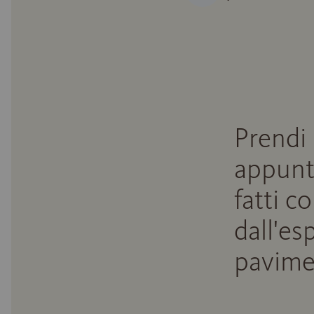
Prendi
appunt
fatti c
dall'es
pavime