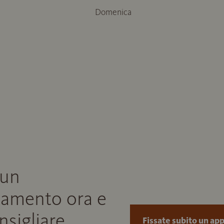
Domenica
 un
amento ora e
onsigliare
Fissate subito un a