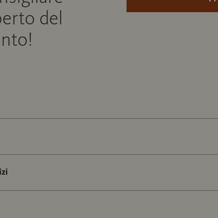
perto del
nto!
izi