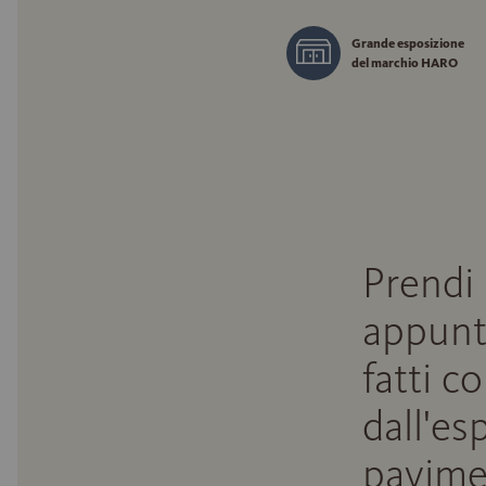
Grande esposizione
del marchio HARO
Prendi
appunt
fatti c
dall'es
pavime