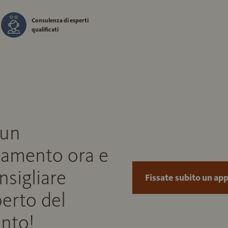
Consulenza di esperti
qualificati
 un
amento ora e
onsigliare
Fissate subito un a
perto del
nto!