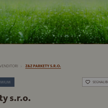
IVENDITORI
Z&Z PARKETY S.R.O.
EMIUM
SEGNALI
y s.r.o.