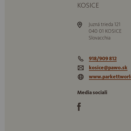
KOSICE
Juzná trieda 121
040 01
KOSICE
Slovacchia
918/909 812
kosice@pawo.sk
www.parkettworl
Media sociali