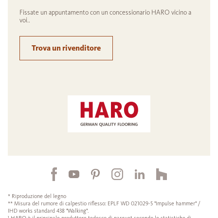
Fissate un appuntamento con un concessionario HARO vicino a
voi..
Trova un rivenditore
* Riproduzione del legno
** Misura del rumore di calpestio riflesso: EPLF WD 021029-5 "Impulse hammer" /
IHD works standard 438 "Walking".
¹ HARO è il principale produttore tedesco di parquet secondo le statistiche di