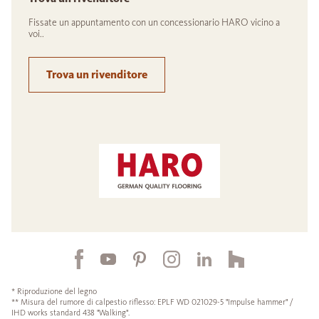
Fissate un appuntamento con un concessionario HARO vicino a
voi..
Trova un rivenditore
* Riproduzione del legno
** Misura del rumore di calpestio riflesso: EPLF WD 021029-5 "Impulse hammer" /
IHD works standard 438 "Walking".