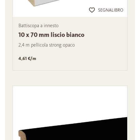
SEGNALIBRO
Battiscopa a innesto
10 x 70 mm liscio bianco
2,4 m pellicola strong opaco
4,61 €/m