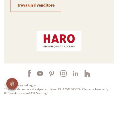
Trova un rivenditore
* Riproduzione del legno
** Misura del rumore di calpestio riflesso: EPLF WD 021029-5 "Impulse hammer" /
IHD works standard 438 "Walking".
¹ HARO è il principale produttore tedesco di parquet secondo le statistiche di
produzione.
Tutti i prezzi sono comprensivi di IVA.