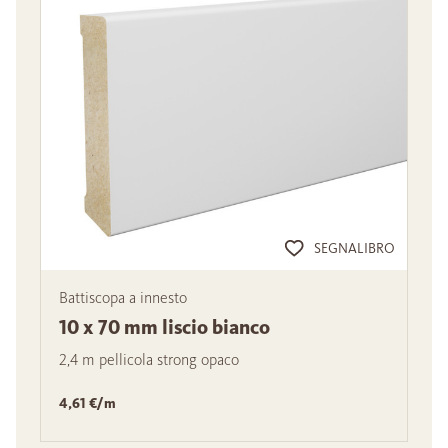
SEGNALIBRO
Battiscopa a innesto
10 x 70 mm liscio bianco
2,4 m pellicola strong opaco
4,61 €/m