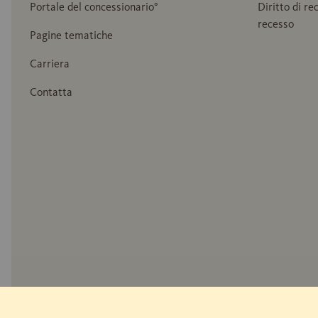
Portale del concessionario°
Diritto di re
recesso
Pagine tematiche
Carriera
Contatta