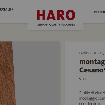
RCIALE /
PREFER
Profilo HDF Easy
montagg
Cesano
0,9 m
Profilo di giu
incollaggio sem
coordinato in t