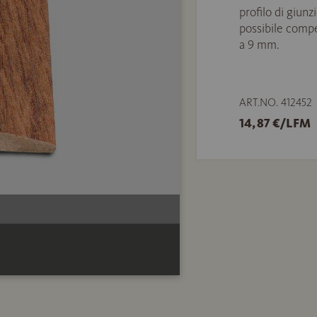
profilo di giunz
possibile compe
a 9 mm.
ART.NO. 412452
14,87 €/LFM