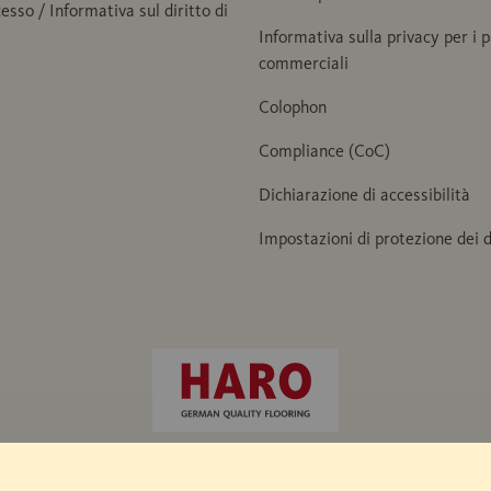
cesso / Informativa sul diritto di
Informativa sulla privacy per i 
commerciali
Colophon
Compliance (CoC)
Dichiarazione di accessibilità
Impostazioni di protezione dei d