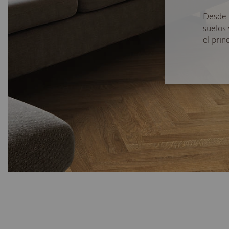
Desde 
suelos
el princ