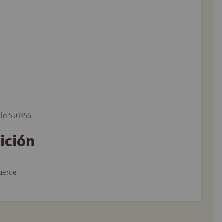
ulo 550356
tición
uerde