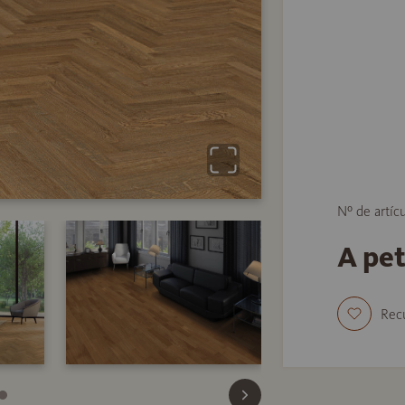
Nº de artíc
A pe
Rec