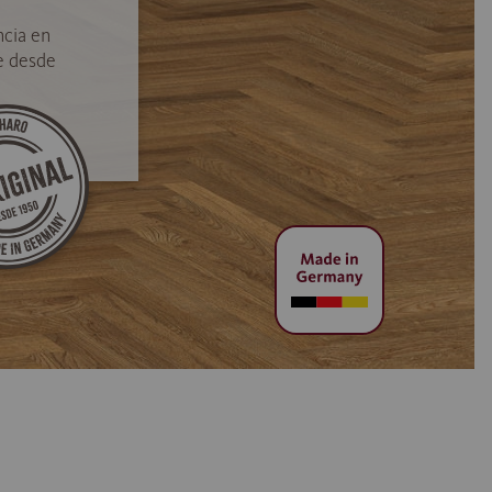
ncia en
e desde