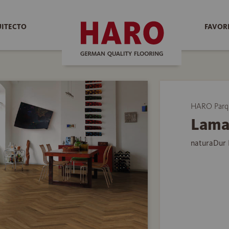
UITECTO
FAVOR
HARO Parq
Lama
naturaDur 